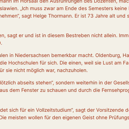
ann im Hörsaal den Ausführungen des Dozenten, macht 
lawien. „Ich muss zwar am Ende des Semesters keine Pr
nehmen“, sagt Helge Thormann. Er ist 73 Jahre alt und s
en, sagt er und ist in diesem Bestreben nicht allein. Im
.
ulen in Niedersachsen bemerkbar macht. Oldenburg, Ha
die Hochschulen für sich. Die einen, weil sie Lust am 
ür sie nicht möglich war, nachzuholen.
ötzlich abseits stehen“, sondern weiterhin in der Gesells
ch aus dem Fenster zu schauen und durch die Fernsehpro
eidet sich für ein Vollzeitstudium“, sagt der Vorsitzend
ie meisten wollen für den eigenen Geist ohne Prüfungs