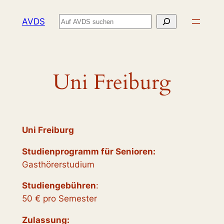
Zum
Suchen
AVDS
Inhalt
springen
Uni Freiburg
Uni Freiburg
Studienprogramm für Senioren:
Gasthörerstudium
Studiengebühren
:
50 € pro Semester
Zulassung: