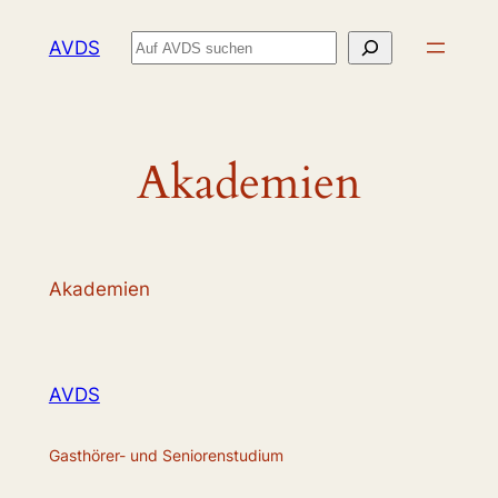
Zum
Suchen
AVDS
Inhalt
springen
Akademien
Akademien
AVDS
Gasthörer- und Seniorenstudium