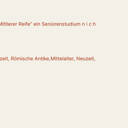
ttlerer Reife“ ein Seniorenstudium n i c h
eit, Römische Antike,Mittelalter, Neuzeit,