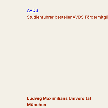
Zum
AVDS
Inhalt
Studienführer bestellen
AVDS Fördermitgl
springen
Ludwig Maximilians Universität
München