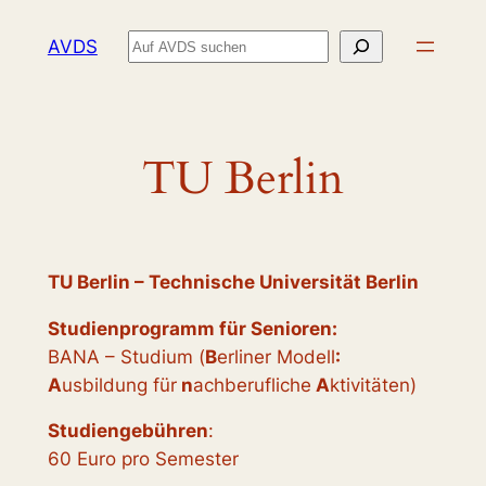
Zum
Suchen
AVDS
Inhalt
springen
TU Berlin
TU Berlin – Technische Universität Berlin
Studienprogramm für Senioren:
BANA – Studium (
B
erliner Modell
:
A
usbildung für
n
achberufliche
A
ktivitäten)
Studiengebühren
:
60 Euro pro Semester