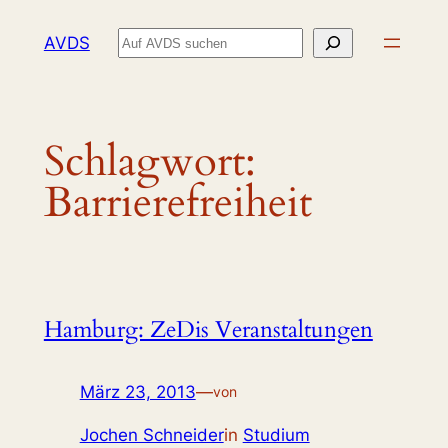
Zum
Suchen
AVDS
Inhalt
springen
Schlagwort:
Barrierefreiheit
Hamburg: ZeDis Veranstaltungen
März 23, 2013
—
von
Jochen Schneider
in
Studium