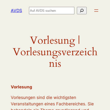
Zum
Suchen
AVDS
Inhalt
springen
Vorlesung |
Vorlesungsverzeich
nis
Vorlesung
Vorlesungen sind die wichtigsten
Veranstaltungen eines Fachbereiches. Sie