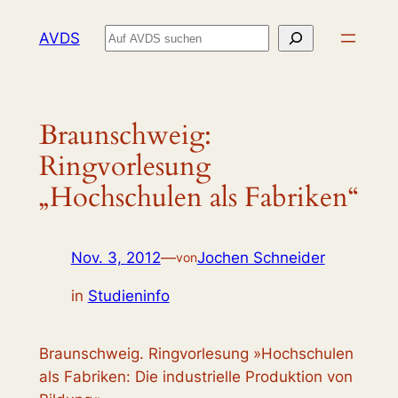
Zum
Suchen
AVDS
Inhalt
springen
Braunschweig:
Ringvorlesung
„Hochschulen als Fabriken“
Nov. 3, 2012
—
Jochen Schneider
von
in
Studieninfo
Braunschweig. Ringvorlesung »Hochschulen
als Fabriken: Die industrielle Produktion von