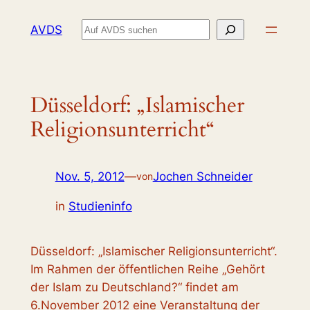
Zum
Suchen
AVDS
Inhalt
springen
Düsseldorf: „Islamischer
Religionsunterricht“
Nov. 5, 2012
—
Jochen Schneider
von
in
Studieninfo
Düsseldorf: „Islamischer Religionsunterricht“.
Im Rahmen der öffentlichen Reihe „Gehört
der Islam zu Deutschland?“ findet am
6.November 2012 eine Veranstaltung der