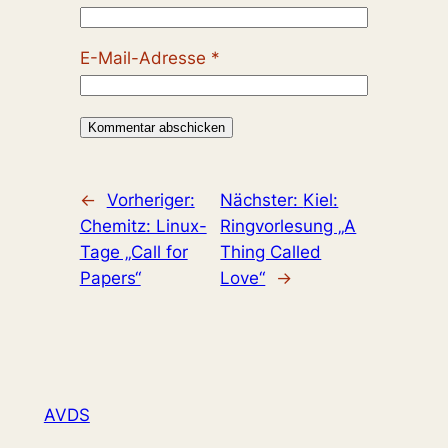
E-Mail-Adresse
*
←
Vorheriger:
Nächster:
Kiel:
Chemitz: Linux-
Ringvorlesung „A
Tage „Call for
Thing Called
Papers“
Love“
→
AVDS