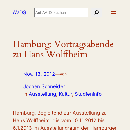
Zum
Suchen
AVDS
Inhalt
springen
Hamburg: Vortragsabende
zu Hans Wolffheim
Nov. 13, 2012
—
von
Jochen Schneider
in
Ausstellung
, 
Kultur
, 
Studieninfo
Hamburg. Begleitend zur Ausstellung zu
Hans Wolffheim, die vom 10.11.2012 bis
6.1.2013 im Ausstellungraum der Hamburger