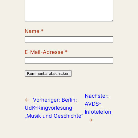
Name
*
E-Mail-Adresse
*
Nächster:
←
Vorheriger:
Berlin:
AVDS-
UdK-Ringvorlesung
Infotelefon
„Musik und Geschichte“
→