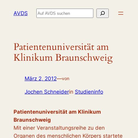
Zum
Suchen
AVDS
Inhalt
springen
Patientenuniversität am
Klinikum Braunschweig
März 2, 2012
—
von
Jochen Schneider
in
Studieninfo
Patientenuniversität am Klinikum
Braunschweig
Mit einer Veranstaltungsreihe zu den
Organen des menschlichen Körpers startete