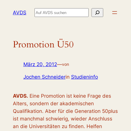
Zum
Suchen
AVDS
Inhalt
springen
Promotion Ü50
März 20, 2012
—
von
Jochen Schneider
in
Studieninfo
AVDS.
Eine Promotion ist keine Frage des
Alters, sondern der akademischen
Qualifikation. Aber für die Generation 50plus
ist manchmal schwierig, wieder Anschluss
an die Universitäten zu finden. Helfen