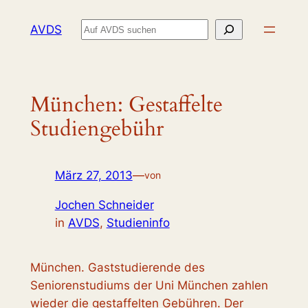
Zum
Suchen
AVDS
Inhalt
springen
München: Gestaffelte
Studiengebühr
März 27, 2013
—
von
Jochen Schneider
in
AVDS
, 
Studieninfo
München. Gaststudierende des
Seniorenstudiums der Uni München zahlen
wieder die gestaffelten Gebühren. Der