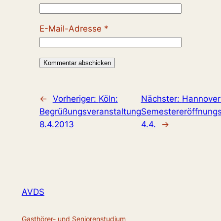
E-Mail-Adresse
*
←
Vorheriger:
Köln:
Nächster:
Hannover
Begrüßungsveranstaltung
Semestereröffnungs
8.4.2013
4.4.
→
AVDS
Gasthörer- und Seniorenstudium