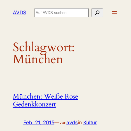
Zum
Suchen
AVDS
Inhalt
springen
Schlagwort:
München
München: Weiße Rose
Gedenkkonzert
Feb. 21, 2015
—
avds
in
Kultur
von