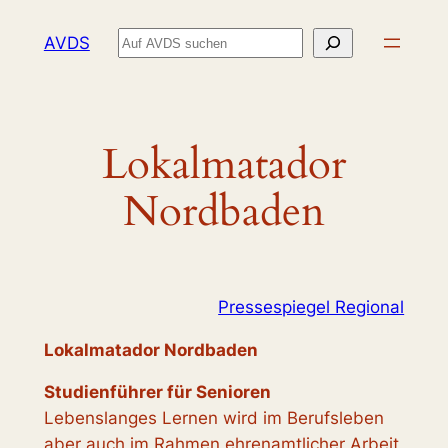
Zum
Suchen
AVDS
Inhalt
springen
Lokalmatador
Nordbaden
Pressespiegel Regional
Lokalmatador Nordbaden
Studienführer für Senioren
Lebenslanges Lernen wird im Berufsleben
aber auch im Rahmen ehrenamtlicher Arbeit