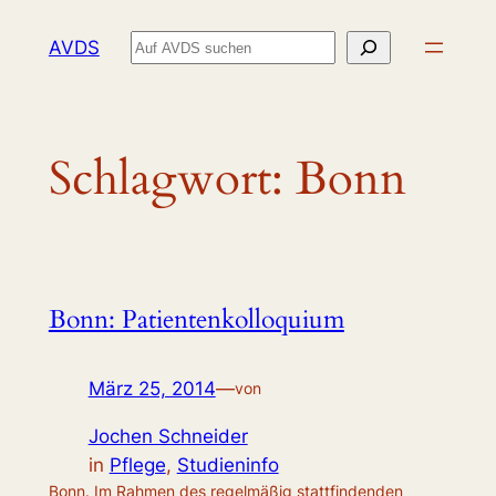
Zum
Suchen
AVDS
Inhalt
springen
Schlagwort:
Bonn
Bonn: Patientenkolloquium
März 25, 2014
—
von
Jochen Schneider
in
Pflege
, 
Studieninfo
Bonn. Im Rahmen des regelmäßig stattfindenden