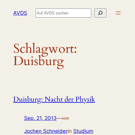
Zum
Suchen
AVDS
Inhalt
springen
Schlagwort:
Duisburg
Duisburg: Nacht der Physik
Sep. 21, 2013
—
von
Jochen Schneider
in
Studium