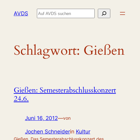
Zum
Suchen
AVDS
Inhalt
springen
Schlagwort:
Gießen
Gießen: Semesterabschlusskonzert
24.6.
Juni 16, 2012
—
von
Jochen Schneider
in
Kultur
Gießen. Das Semesterabschlusskonzert des