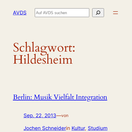
Zum
Suchen
AVDS
Inhalt
springen
Schlagwort:
Hildesheim
Berlin: Musik Vielfalt Integration
Sep. 22, 2013
—
von
Jochen Schneider
in
Kultur
, 
Studium