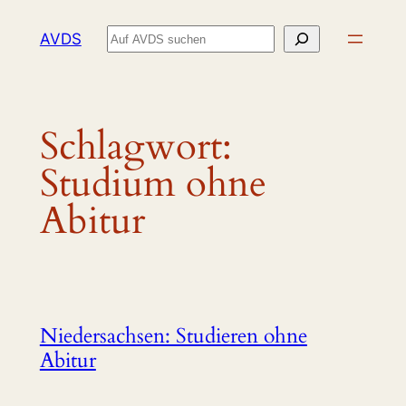
Zum
Suchen
AVDS
Inhalt
springen
Schlagwort:
Studium ohne
Abitur
Niedersachsen: Studieren ohne
Abitur