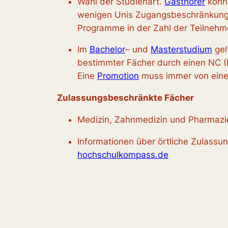
Wahl der Studienart.
Gasthörer
könne
wenigen Unis Zugangsbeschränkun
Programme in der Zahl der Teilnehm
Im
Bachelor
– und
Masterstudium
gel
bestimmter Fächer durch einen NC (
Eine
Promotion
muss immer von einem
Zulassungsbeschränkte Fächer
Medizin, Zahnmedizin und Pharmazi
Informationen über örtliche Zulass
hochschulkompass.de