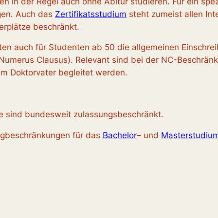
n in der Regel auch ohne Abitur studieren. Für ein spez
gen. Auch das
Zertifikatsstudium
steht zumeist allen Inte
erplätze beschränkt.
ten auch für Studenten ab 50 die allgemeinen Einschr
Numerus Clausus). Relevant sind bei der NC-Beschränk
 Doktorvater begleitet werden.
e sind bundesweit zulassungsbeschränkt.
ungbeschränkungen für das
Bachelor
– und
Masterstudiu