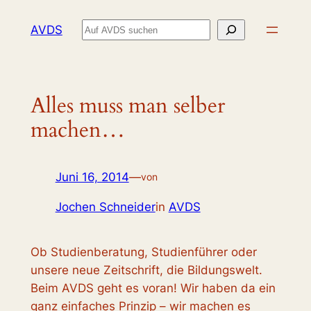
Zum
Suchen
AVDS
Inhalt
springen
Alles muss man selber
machen…
Juni 16, 2014
—
von
Jochen Schneider
in
AVDS
Ob Studienberatung, Studienführer oder
unsere neue Zeitschrift, die Bildungswelt.
Beim AVDS geht es voran! Wir haben da ein
ganz einfaches Prinzip – wir machen es