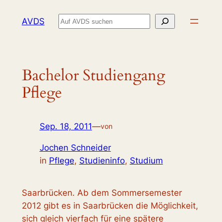
Zum
Suchen
AVDS
Inhalt
springen
Bachelor Studiengang
Pflege
Sep. 18, 2011
—
von
Jochen Schneider
in
Pflege
, 
Studieninfo
, 
Studium
Saarbrücken. Ab dem Sommersemester
2012 gibt es in Saarbrücken die Möglichkeit,
sich gleich vierfach für eine spätere