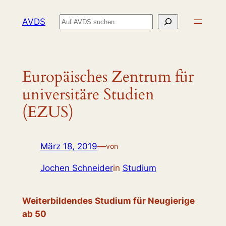
Zum
Suchen
AVDS
Inhalt
springen
Europäisches Zentrum für
universitäre Studien
(EZUS)
März 18, 2019
—
von
Jochen Schneider
in
Studium
Weiterbildendes Studium für Neugierige
ab 50