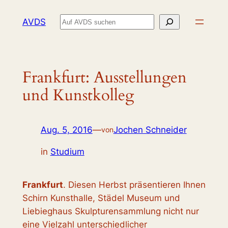
Zum
Suchen
AVDS
Inhalt
springen
Frankfurt: Ausstellungen
und Kunstkolleg
Aug. 5, 2016
—
Jochen Schneider
von
in
Studium
Frankfurt
. Diesen Herbst präsentieren Ihnen
Schirn Kunsthalle, Städel Museum und
Liebieghaus Skulpturensammlung nicht nur
eine Vielzahl unterschiedlicher