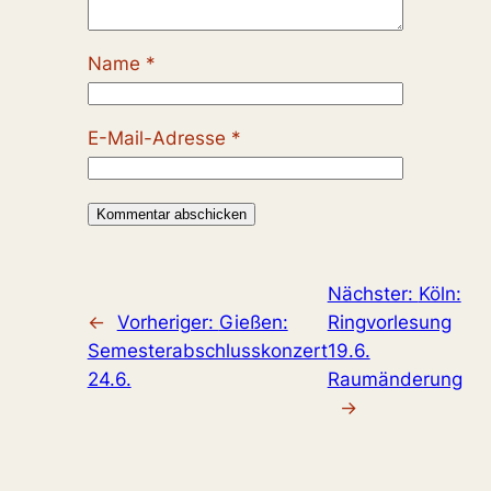
Name
*
E-Mail-Adresse
*
Nächster:
Köln:
←
Vorheriger:
Gießen:
Ringvorlesung
Semesterabschlusskonzert
19.6.
24.6.
Raumänderung
→