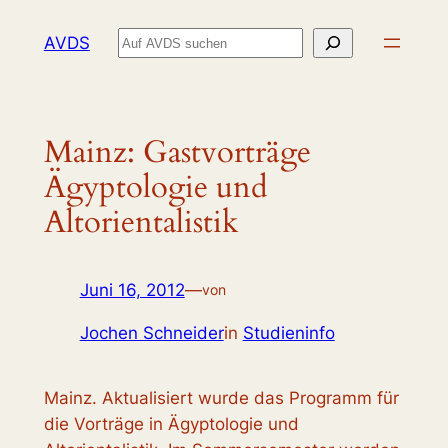
Zum
Suchen
AVDS
Inhalt
springen
Mainz: Gastvorträge
Ägyptologie und
Altorientalistik
Juni 16, 2012
—
von
Jochen Schneider
in
Studieninfo
Mainz. Aktualisiert wurde das Programm für
die Vorträge in Ägyptologie und