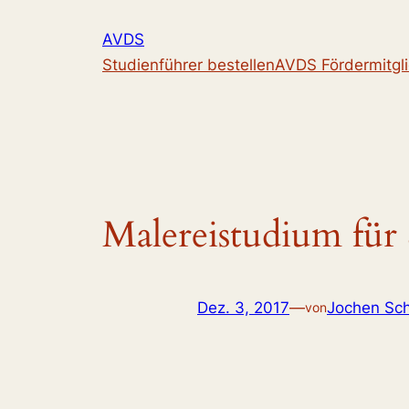
Zum
AVDS
Inhalt
Studienführer bestellen
AVDS Fördermitgl
springen
Malereistudium für
Dez. 3, 2017
—
Jochen Sch
von