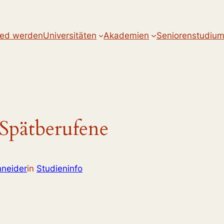
ied werden
Universitäten
Akademien
Seniorenstudiu
 Spätberufene
neider
in
Studieninfo