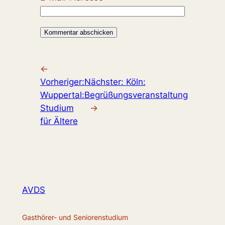
←
Vorheriger:
Nächster:
Köln:
Wuppertal:
Begrüßungsveranstaltung
Studium
→
für Ältere
AVDS
Gasthörer- und Seniorenstudium