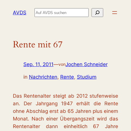
Zum
Suchen
AVDS
Inhalt
springen
Rente mit 67
Sep. 11, 2011
—
Jochen Schneider
von
in
Nachrichten
, 
Rente
, 
Studium
Das Rentenalter steigt ab 2012 stufenweise
an. Der Jahrgang 1947 erhält die Rente
ohne Abschlag erst ab 65 Jahren plus einem
Monat. Nach einer Übergangszeit wird das
Rentenalter dann einheitlich 67 Jahre