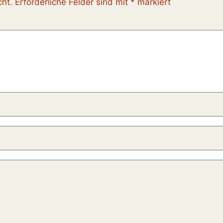
cht.
Erforderliche Felder sind mit
*
markiert