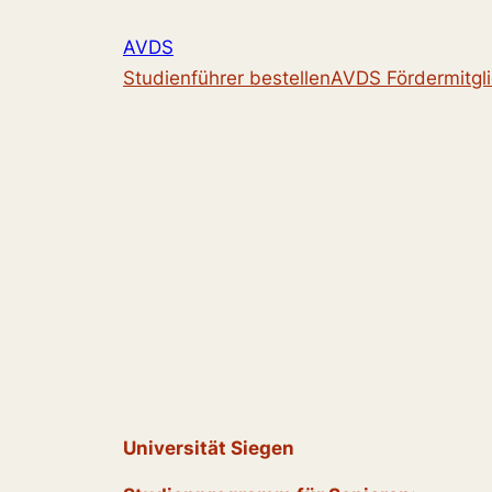
Zum
AVDS
Inhalt
Studienführer bestellen
AVDS Fördermitgl
springen
Universität Siegen