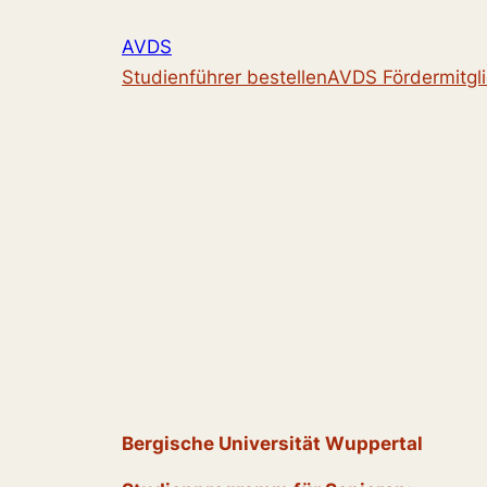
Zum
AVDS
Inhalt
Studienführer bestellen
AVDS Fördermitgl
springen
Bergische Universität Wuppertal