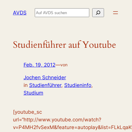
Zum
Suchen
AVDS
Inhalt
springen
Studienführer auf Youtube
Feb. 19, 2012
—
von
Jochen Schneider
in
Studienführer
, 
Studieninfo
, 
Studium
[youtube_sc
url=“http://www.youtube.com/watch?
v=P4MH2fvSexM&feature=autoplay&list=FLkLqa