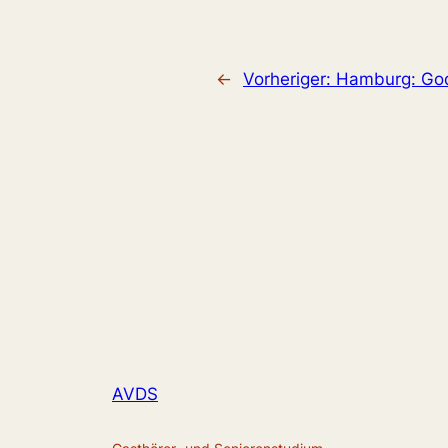
←
Vorheriger:
Hamburg: God
AVDS