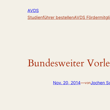
Zum
AVDS
Inhalt
Studienführer bestellen
AVDS Fördermitgl
springen
Bundesweiter Vorle
Nov. 20, 2014
—
Jochen S
von