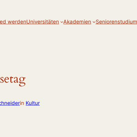
ied werden
Universitäten
Akademien
Seniorenstudiu
setag
chneider
in
Kultur