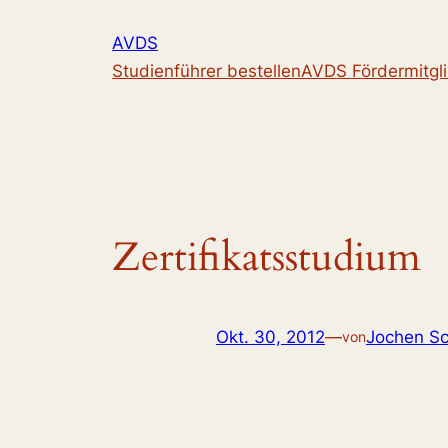
Zum
AVDS
Inhalt
Studienführer bestellen
AVDS Fördermitgl
springen
Zertifikatsstudium
Okt. 30, 2012
—
Jochen Sc
von