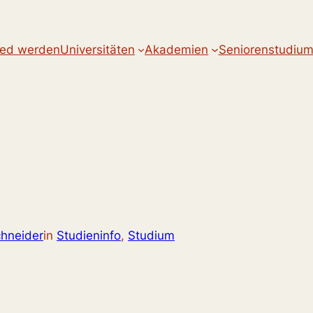
ied werden
Universitäten
Akademien
Seniorenstudiu
hneider
in
Studieninfo
, 
Studium