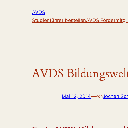
Zum
AVDS
Inhalt
Studienführer bestellen
AVDS Fördermitgl
springen
AVDS Bildungswel
Mai 12, 2014
—
Jochen Sc
von