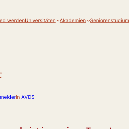
ied werden
Universitäten
Akademien
Seniorenstudiu
t
hneider
in
AVDS