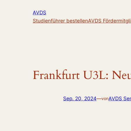
Zum
AVDS
Inhalt
Studienführer bestellen
AVDS Fördermitgl
springen
Frankfurt U3L: Neue
Sep. 20, 2024
—
AVDS Sen
von