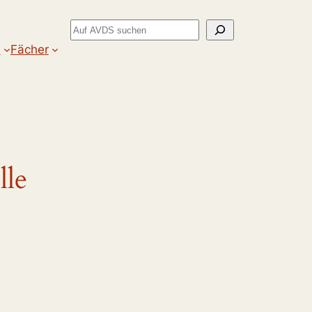
Suchen
m
Fächer
lle