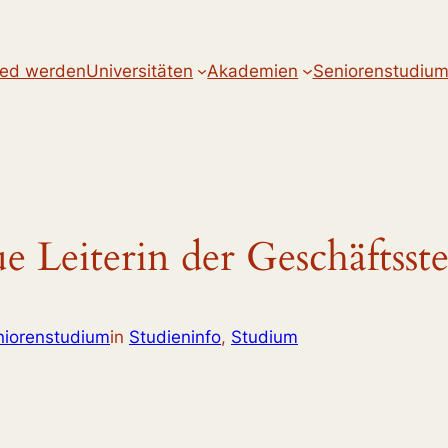
ied werden
Universitäten
Akademien
Seniorenstudiu
 Leiterin der Geschäftsste
iorenstudium
in
Studieninfo
, 
Studium